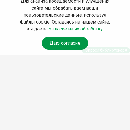
Для анализа посещаемости и улучшения
сайта мы обрабатываем ваши
пользовательские данные, используя
файлы cookie. Оставаясь на нашем сайте,
вы даете
согласие на их обработку
.
Даю согласие
Спроси библиотекаря
© Муниципальное бюджетное учреждение культуры
Ангарского городского округа «Централизованная
библиотечная система» (МБУК «ЦБС»), 2026
Адрес
: 665841, Иркутская обл., г. Ангарск, 17 микрорайон,
дом 4
Телефоны
:
+7 (3955) 55‑10‑22, 55‑09‑61, 55‑09‑69
Факс
:
+7 (3955) 55‑47‑19