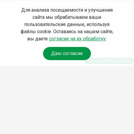
Для анализа посещаемости и улучшения
сайта мы обрабатываем ваши
пользовательские данные, используя
файлы cookie. Оставаясь на нашем сайте,
вы даете
согласие на их обработку
.
Даю согласие
Спроси библиотекаря
© Муниципальное бюджетное учреждение культуры
Ангарского городского округа «Централизованная
библиотечная система» (МБУК «ЦБС»), 2026
Адрес
: 665841, Иркутская обл., г. Ангарск, 17 микрорайон,
дом 4
Телефоны
:
+7 (3955) 55‑10‑22, 55‑09‑61, 55‑09‑69