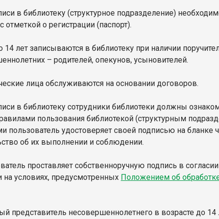
писи в библиотеку (структурное подразделение) необходи
с отметкой о регистрации (паспорт).
 14 лет записываются в библиотеку при наличии поручите
еннолетних – родителей, опекунов, усыновителей.
еские лица обслуживаются на основании договоров.
иси в библиотеку сотрудники библиотеки должны ознаком
Правилами пользования библиотекой (структурным подраз
и пользователь удостоверяет своей подписью на бланке ч
ьство об их выполнении и соблюдении.
атель проставляет собственноручную подпись в согласии 
и на условиях, предусмотренных
Положением об обработк
й представитель несовершеннолетнего в возрасте до 14 л