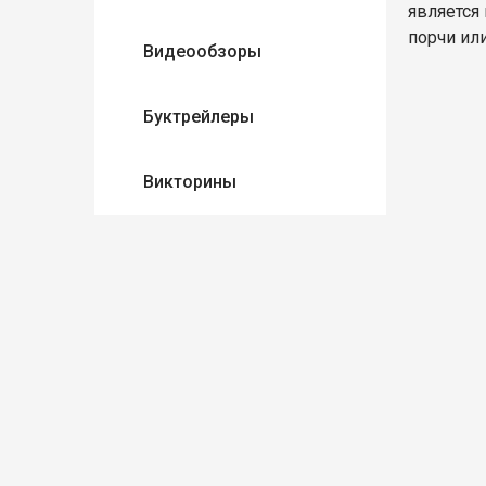
является
порчи ил
Видеообзоры
Буктрейлеры
Викторины