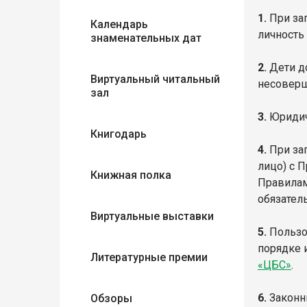
1.
При за
Календарь
личность 
знаменательных дат
2.
Дети до
Виртуальный читальный
несоверш
зал
3.
Юридич
Книгодарь
4.
При зап
лицо) с 
Книжная полка
Правилам
обязател
Виртуальные выставки
5.
Пользов
порядке 
Литературные премии
«ЦБС»
.
6.
Законны
Обзоры