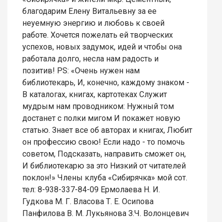
благодарим Елену Витальевну за ее
неуемную энергию и любовь к своей
работе. Хочется пожелать ей творческих
успехов, новых задумок, идей и чтобы она
работала долго, несла нам радость и
позитив! PS: «Очень нужен нам
библиотекарь, И, конечно, каждому знаком -
В каталогах, книгах, картотеках Служит
мудрым нам проводником: Нужный том
достанет с полки мигом И покажет новую
статью. Знает все об авторах и книгах, Любит
он профессию свою! Если надо - то помочь
советом, Подсказать, направить сможет он,
И библиотекарю за это Низкий от читателей
поклон!» Члены клуба «Сибирячка» мой сот.
тел: 8-938-337-84-09 Ермолаева Н. И.
Гудкова М. Г. Власова Т. Е. Осипова
Панфилова В. М. Лукьянова З.Ч. Волонцевич