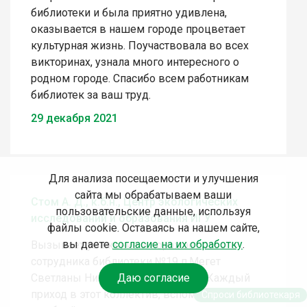
библиотеки и была приятно удивлена,
оказывается в нашем городе процветает
культурная жизнь. Поучаствовала во всех
викторинах, узнала много интересного о
родном городе. Спасибо всем работникам
библиотек за ваш труд.
29 декабря 2021
Для анализа посещаемости и улучшения
сайта мы обрабатываем ваши
Стом А. Д., к.б.н., Центр экологических
пользовательские данные, используя
исследований и образования ИГУ
файлы cookie. Оставаясь на нашем сайте,
вы даете
согласие на их обработку
.
Вызывает уважение и поражает работа
сотрудника библиотеки №19 п.Мегет
Светланы Николаевны Полищук! Каждый
Даю согласие
приход в этот коллектив, вспоминается с
Спроси библиотекаря