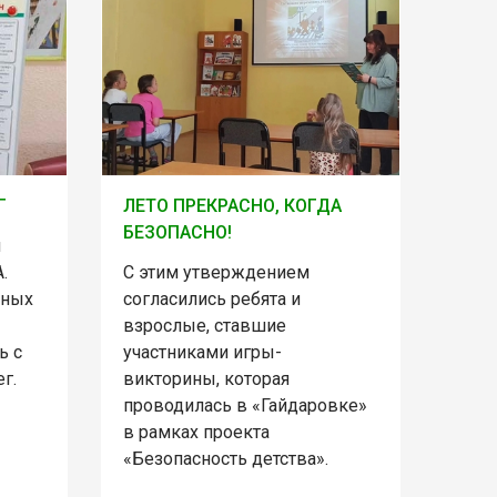
Г
ЛЕТО ПРЕКРАСНО, КОГДА
БЕЗОПАСНО!
й
.
С этим утверждением
нных
согласились ребята и
взрослые, ставшие
ь с
участниками игры-
г.
викторины, которая
проводилась в «Гайдаровке»
в рамках проекта
«Безопасность детства».