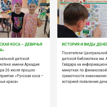
СКАЯ КОСА – ДЕВИЧЬЯ
ИСТОРИЯ И ВИДЫ ДЕНЕ
А»
Посетители Центрально
ральной детской
детской библиотеки им. А
иотеке имени Аркадия
Гайдара на информацио
ара 26 июля прошло
минутках по финансовой
приятие «Русская коса –
грамотности знакомилис
ья краса».
историей появления дене