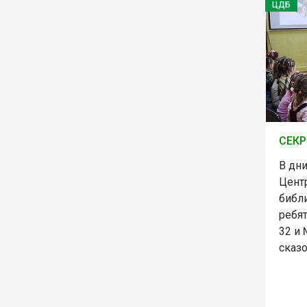
ЦДБ
СЕКР
В дни
Цент
библи
ребят
32 и
сказ