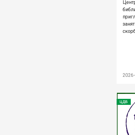
Цент
библи
приг
заня
скорб
2026
ЦДБ