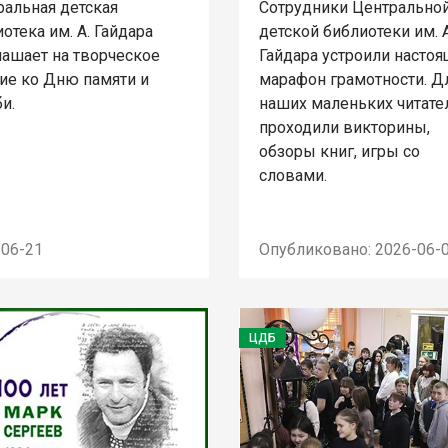
ральная детская
Сотрудники Центрально
отека им. А. Гайдара
детской библиотеки им. А
лашает на творческое
Гайдара устроили насто
тие ко Дню памяти и
марафон грамотности. Д
и.
наших маленьких читате
проходили викторины,
обзоры книг, игры со
словами.
-06-21
Опубликовано: 2026-06-
ЦДБ