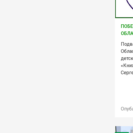
ПОБЕ
ОБЛ
Подв
Обла
детс
«Кни
Серге
Опуб