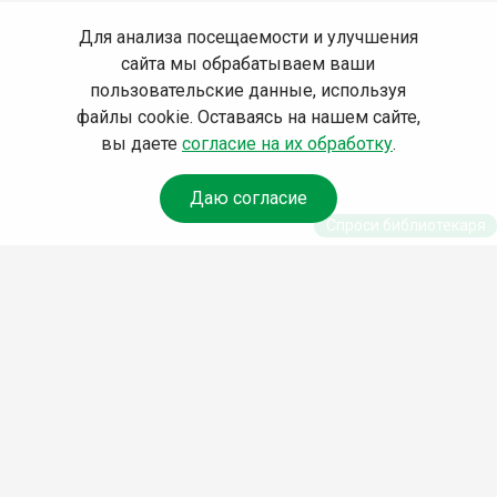
Для анализа посещаемости и улучшения
сайта мы обрабатываем ваши
пользовательские данные, используя
файлы cookie. Оставаясь на нашем сайте,
вы даете
согласие на их обработку
.
Даю согласие
Спроси библиотекаря
© Муниципальное бюджетное учреждение культуры
Ангарского городского округа «Централизованная
библиотечная система» (МБУК «ЦБС»), 2026
Адрес
: 665841, Иркутская обл., г. Ангарск, 17 микрорайон,
дом 4
Телефоны
:
+7 (3955) 55‑10‑22, 55‑09‑61, 55‑09‑69