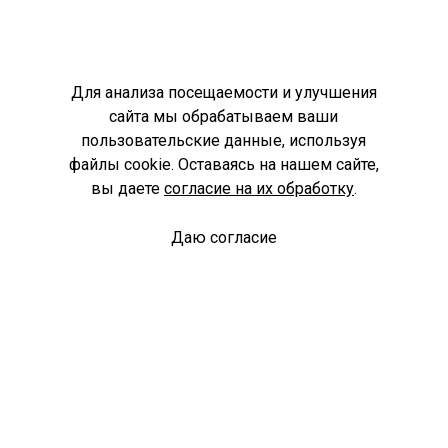
Для анализа посещаемости и улучшения
сайта мы обрабатываем ваши
пользовательские данные, используя
файлы cookie. Оставаясь на нашем сайте,
вы даете
согласие на их обработку
.
Даю согласие
Спроси библиотекаря
© Муниципальное бюджетное учреждение культуры
Ангарского городского округа «Централизованная
библиотечная система» (МБУК «ЦБС»), 2026
Адрес
: 665841, Иркутская обл., г. Ангарск, 17 микрорайон,