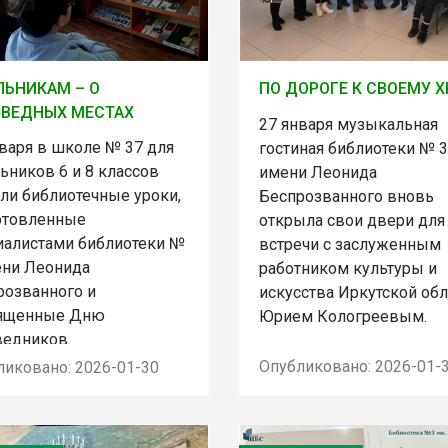
ЬНИКАМ – О
ПО ДОРОГЕ К СВОЕМУ 
ОВЕДНЫХ МЕСТАХ
27 января музыкальная
нваря в школе № 37 для
гостиная библиотеки № 3
ьников 6 и 8 классов
имени Леонида
ли библиотечные уроки,
Беспрозванного вновь
отовленные
открыла свои двери для
иалистами библиотеки №
встречи с заслуженным
ени Леонида
работником культуры и
розванного и
искусства Иркутской обл
ященные Дню
Юрием Кологреевым.
ведников.
Опубликовано: 2026-01-
ликовано: 2026-01-30