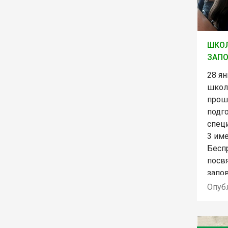
ШКОЛ
ЗАП
28 я
школ
прош
подг
спец
3 им
Бесп
посв
запо
Опуб