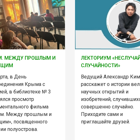
М. МЕЖДУ ПРОШЛЫМ И
ЛЕКТОРИУМ «НЕСЛУЧА
УЩИМ
СЛУЧАЙНОСТИ»
рта, в День
Ведущий Александр Ким
оединения Крыма с
расскажет о истории ве
ей, в библиотеке № 3
научных открытий и
оялся просмотр
изобретений, случивших
ментального фильма
совершенно случайно.
м. Между прошлым и
Приходите сами и
щим», посвященного
приглашайте друзей.
ии полуострова.