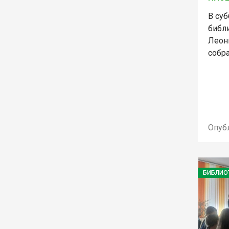
В суб
библ
Леон
собра
Опуб
БИБЛИО