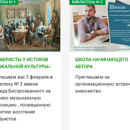
ТЕКА № 3
БИБЛИОТЕКА № 3
АБРИСТЫ У ИСТОКОВ
ШКОЛА НАЧИНАЮЩЕГО
КАЛЬНОЙ КУЛЬТУРЫ»
АВТОРА
лашаем вас 3 февраля в
Приглашаем на
иотеку № 3 имени
организационную встреч
ида Беспрозванного на
знакомство.
рико-музыкальную
озицию , посвященную
летию восстания
бристов.