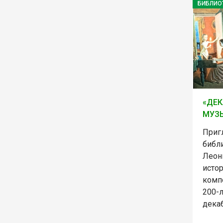
БИБЛИО
«ДЕК
МУЗЫ
Приг
библ
Леон
исто
комп
200-
дека