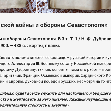
мской войны и обороны Севастополя»
и обороны Севастополя. В 3 т. Т. 1 / Н. Ф. Дубров
0. – 438 с. : карты, планы.
Севастополя»
считается сокровищем русской истории и ку
дущего
Александра III
, Военному совету Российской импери
ровичу Дубровину, так как основная тема его работ – вое
в: Британии, Франции, Османской империи, Сардинского Ко
и и Европы, духовной победой русских, несмотря на то что
ошибках, будет всегда служить для настоящего и будуще
ество и жертвовать за него жизнью. Каждый изучающий е
 удивительную стойкость и энергию»
.