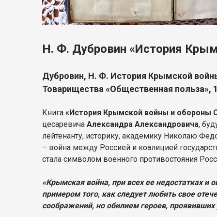
Н. Ф. Дубровин «История Кры
Дубровин, Н. Ф. История Крымской войны 
Товарищества «Общественная польза», 190
Книга
«История Крымской войны и обороны 
цесаревича
Александра Александровича
, бу
лейтенанту, историку, академику Николаю Федо
– война между Россией и коалицией государст
стала символом военного противостояния Росси
«Крымская война, при всех ее недостатках и 
примером того, как следует любить свое отеч
соображений, но обилием героев, проявивших