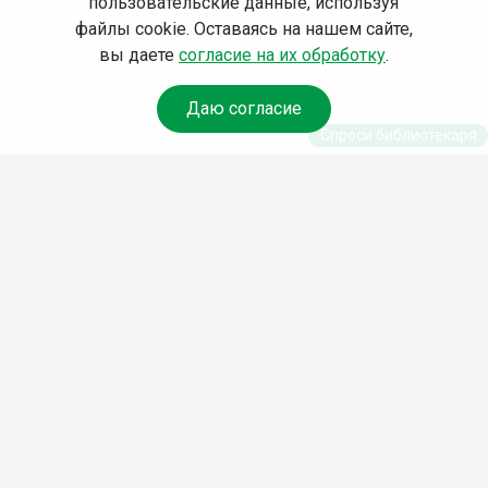
пользовательские данные, используя
файлы cookie. Оставаясь на нашем сайте,
вы даете
согласие на их обработку
.
Даю согласие
Спроси библиотекаря
© Муниципальное бюджетное учреждение культуры
Ангарского городского округа «Централизованная
библиотечная система» (МБУК «ЦБС»), 2026
Адрес
: 665841, Иркутская обл., г. Ангарск, 17 микрорайон,
дом 4
Телефоны
:
+7 (3955) 55‑10‑22, 55‑09‑61, 55‑09‑69
Факс
:
+7 (3955) 55‑47‑19
Электронная почта
:
cbs-angarsk@yandex.ru