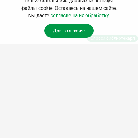
пользовательские данные, используя
файлы cookie. Оставаясь на нашем сайте,
вы даете
согласие на их обработку
.
Даю согласие
Спроси библиотекаря
© Муниципальное бюджетное учреждение культуры
Ангарского городского округа «Централизованная
библиотечная система» (МБУК «ЦБС»), 2026
Адрес
: 665841, Иркутская обл., г. Ангарск, 17 микрорайон,
дом 4
Телефоны
:
+7 (3955) 55‑10‑22, 55‑09‑61, 55‑09‑69
Факс
:
+7 (3955) 55‑47‑19
Электронная почта
:
cbs-angarsk@yandex.ru