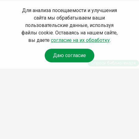
Для анализа посещаемости и улучшения
сайта мы обрабатываем ваши
пользовательские данные, используя
файлы cookie. Оставаясь на нашем сайте,
вы даете
согласие на их обработку
.
Даю согласие
Спроси библиотекаря
© Муниципальное бюджетное учреждение культуры
Ангарского городского округа «Централизованная
библиотечная система» (МБУК «ЦБС»), 2026
Адрес
: 665841, Иркутская обл., г. Ангарск, 17 микрорайон,
дом 4
Телефоны
:
+7 (3955) 55‑10‑22, 55‑09‑61, 55‑09‑69