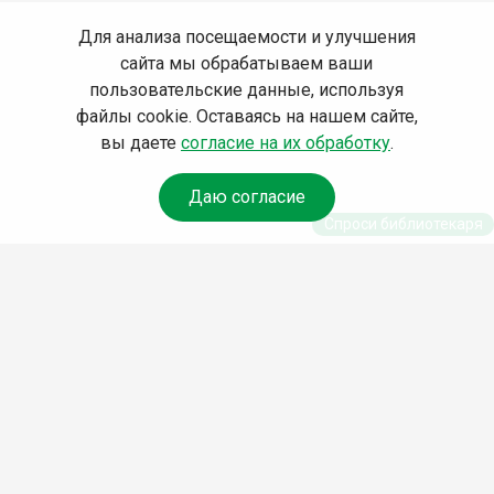
Для анализа посещаемости и улучшения
сайта мы обрабатываем ваши
пользовательские данные, используя
файлы cookie. Оставаясь на нашем сайте,
вы даете
согласие на их обработку
.
Даю согласие
Спроси библиотекаря
© Муниципальное бюджетное учреждение культуры
Ангарского городского округа «Централизованная
библиотечная система» (МБУК «ЦБС»), 2026
Адрес
: 665841, Иркутская обл., г. Ангарск, 17 микрорайон,
дом 4
Телефоны
:
+7 (3955) 55‑10‑22, 55‑09‑61, 55‑09‑69