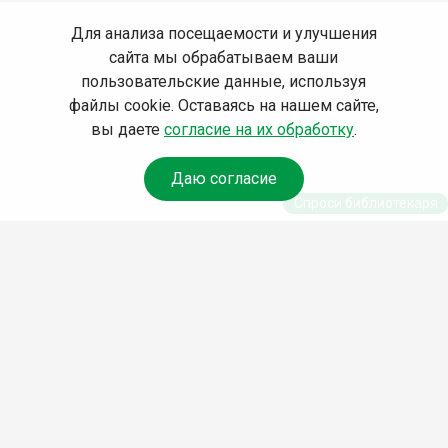
Для анализа посещаемости и улучшения
сайта мы обрабатываем ваши
пользовательские данные, используя
файлы cookie. Оставаясь на нашем сайте,
вы даете
согласие на их обработку
.
Даю согласие
Спроси библиотекаря
© Муниципальное бюджетное учреждение культуры
Ангарского городского округа «Централизованная
библиотечная система» (МБУК «ЦБС»), 2026
Адрес
: 665841, Иркутская обл., г. Ангарск, 17 микрорайон,
дом 4
Телефоны
:
+7 (3955) 55‑10‑22, 55‑09‑61, 55‑09‑69