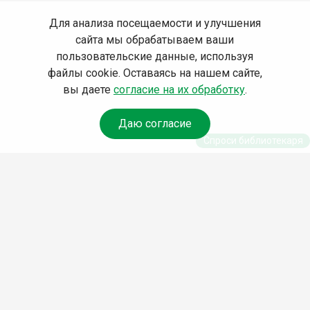
Для анализа посещаемости и улучшения
сайта мы обрабатываем ваши
пользовательские данные, используя
файлы cookie. Оставаясь на нашем сайте,
вы даете
согласие на их обработку
.
Даю согласие
Спроси библиотекаря
© Муниципальное бюджетное учреждение культуры
Ангарского городского округа «Централизованная
библиотечная система» (МБУК «ЦБС»), 2026
Адрес
: 665841, Иркутская обл., г. Ангарск, 17 микрорайон,
дом 4
Телефоны
:
+7 (3955) 55‑10‑22, 55‑09‑61, 55‑09‑69