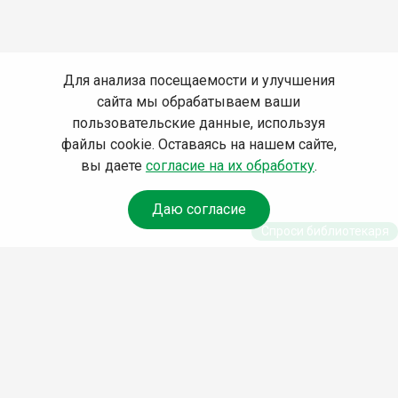
Для анализа посещаемости и улучшения
сайта мы обрабатываем ваши
пользовательские данные, используя
файлы cookie. Оставаясь на нашем сайте,
вы даете
согласие на их обработку
.
Даю согласие
Спроси библиотекаря
© Муниципальное бюджетное учреждение культуры
Ангарского городского округа «Централизованная
библиотечная система» (МБУК «ЦБС»), 2026
Адрес
: 665841, Иркутская обл., г. Ангарск, 17 микрорайон,