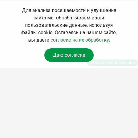
Для анализа посещаемости и улучшения
сайта мы обрабатываем ваши
пользовательские данные, используя
файлы cookie. Оставаясь на нашем сайте,
вы даете
согласие на их обработку
.
Даю согласие
Спроси библиотекаря
© Муниципальное бюджетное учреждение культуры
Ангарского городского округа «Централизованная
библиотечная система» (МБУК «ЦБС»), 2026
Адрес
: 665841, Иркутская обл., г. Ангарск, 17 микрорайон,
дом 4
Телефоны
:
+7 (3955) 55‑10‑22, 55‑09‑61, 55‑09‑69