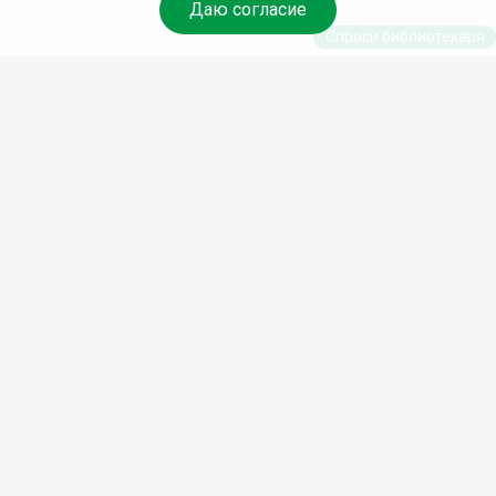
Даю согласие
Спроси библиотекаря
© Муниципальное бюджетное учреждение культуры
Ангарского городского округа «Централизованная
библиотечная система» (МБУК «ЦБС»), 2026
Адрес
: 665841, Иркутская обл., г. Ангарск, 17 микрорайон,
дом 4
Телефоны
:
+7 (3955) 55‑10‑22, 55‑09‑61, 55‑09‑69
Факс
:
+7 (3955) 55‑47‑19
Электронная почта
:
cbs-angarsk@yandex.ru
Мы в социальных сетях –
#Библиотеки_Ангарска