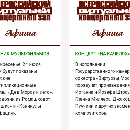
РНИК МУЛЬТФИЛЬМОВ
КОНЦЕРТ «НА КАЧЕЛЯХ»
кресенье, 24 июля,
В исполнении
м будут показаны
Государственного камер
тские
оркестра «Виртуозы Мо
типликационные
прозвучат произведения
мы «Дед Мороз и лето»,
Иоганна и Йозефа Штрау
овозик из Ромашково»,
Гленна Миллера, Джако
ошка» и «Каникулы
Пуччини и других знаме
фация».
композиторов.