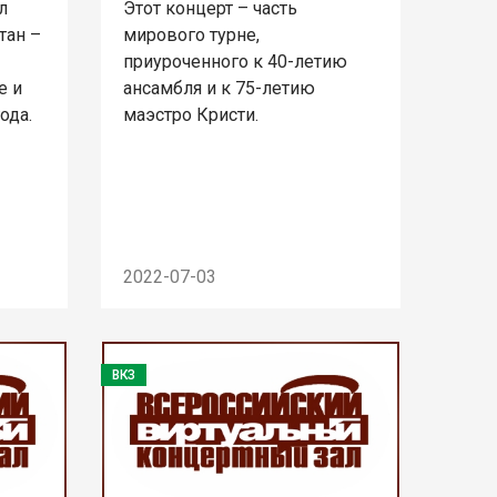
л
Этот концерт – часть
тан –
мирового турне,
приуроченного к 40-летию
е и
ансамбля и к 75-летию
ода.
маэстро Кристи.
2022-07-03
ВКЗ