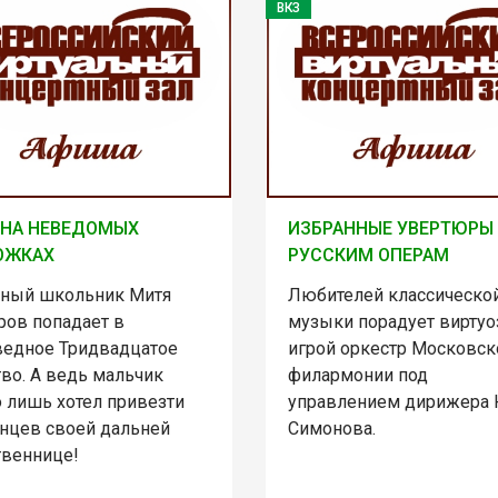
ВКЗ
 НА НЕВЕДОМЫХ
ИЗБРАННЫЕ УВЕРТЮРЫ
ОЖКАХ
РУССКИМ ОПЕРАМ
ный школьник Митя
Любителей классическо
ров попадает в
музыки порадует виртуо
ведное Тридвадцатое
игрой оркестр Московск
во. А ведь мальчик
филармонии под
о лишь хотел привезти
управлением дирижера
инцев своей дальней
Симонова.
твеннице!