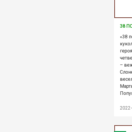
38 П
«38 п
куко
геро
четв
– ве
Слон
весе
Март
Попуг
2022