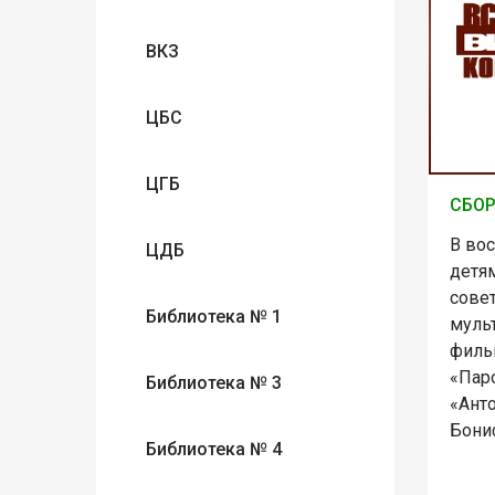
ВКЗ
ЦБС
ЦГБ
СБО
В вос
ЦДБ
детя
сове
Библиотека № 1
муль
филь
«Пар
Библиотека № 3
«Ант
Бони
Библиотека № 4