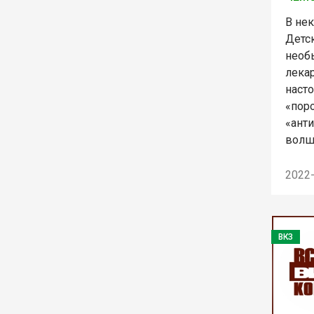
В не
Детск
необ
лека
насто
«пор
«анти
волш
2022
ВКЗ