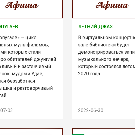
ОПУГАЕВ
ЛЕТНИЙ ДЖАЗ
опугаев» – цикл
В виртуальном концерт
льных мультфильмов,
зале библиотеки будет
ями которых стали
демонстрироваться запи
еро обитателей джунглей
музыкального вечера,
жливый и застенчивый
который состоялся лето
енок, мудрый Удав,
2020 года.
лая беззаботная
ышка и разговорчивый
ай.
-07-03
2022-06-30