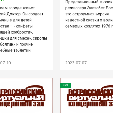
Представленный мюзик
коем городе живет
режиссера Элизабет Бос
ий Доктор. Он создает
это остроумная версия
ычные для детей
известной сказки о волк
рства – «конфеты
семерых козлятах 1976 г
ящей храбрости»,
ошки для смеха», сиропы
болтин» и прочие
ебные таблетки.
-07-10
2022-07-07
ВКЗ