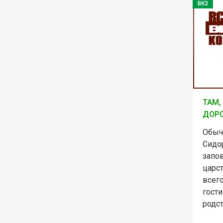
ВКЗ
ТАМ,
ДОР
Обыч
Сидо
запо
царст
всег
гост
родс