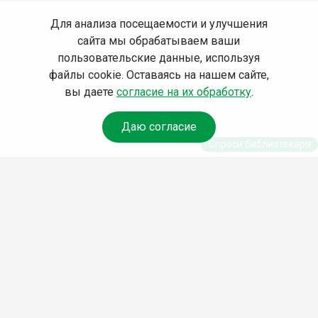
Для анализа посещаемости и улучшения
сайта мы обрабатываем ваши
пользовательские данные, используя
файлы cookie. Оставаясь на нашем сайте,
вы даете
согласие на их обработку
.
Даю согласие
Спроси библиотекаря
© Муниципальное бюджетное учреждение культуры
Ангарского городского округа «Централизованная
библиотечная система» (МБУК «ЦБС»), 2026
Адрес
: 665841, Иркутская обл., г. Ангарск, 17 микрорайон,
дом 4
Телефоны
:
+7 (3955) 55‑10‑22, 55‑09‑61, 55‑09‑69