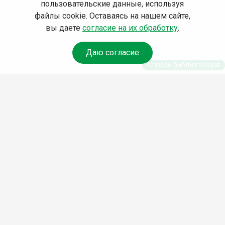
пользовательские данные, используя
файлы cookie. Оставаясь на нашем сайте,
вы даете
согласие на их обработку
.
Даю согласие
Спроси библиотекаря
© Муниципальное бюджетное учреждение культуры
Ангарского городского округа «Централизованная
библиотечная система» (МБУК «ЦБС»), 2026
Адрес
: 665841, Иркутская обл., г. Ангарск, 17 микрорайон,
дом 4
Телефоны
:
+7 (3955) 55‑10‑22, 55‑09‑61, 55‑09‑69
Факс
:
+7 (3955) 55‑47‑19
Электронная почта
:
cbs-angarsk@yandex.ru