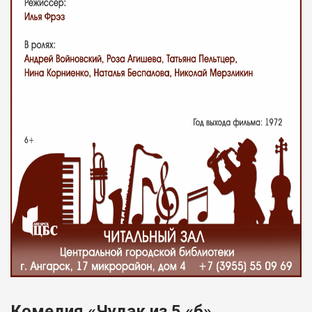
Комедия «Чудак из 5 «б»