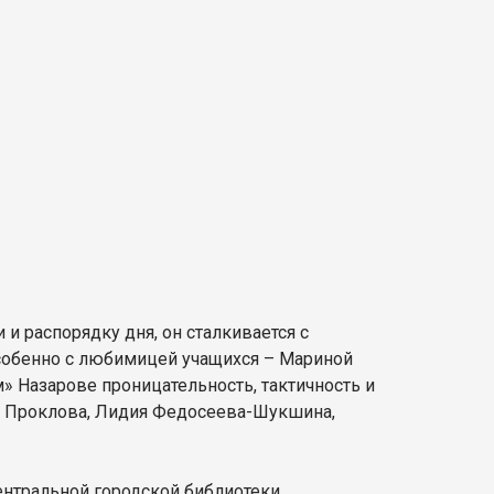
и распорядку дня, он сталкивается с
особенно с любимицей учащихся – Мариной
 Назарове проницательность, тактичность и
на Проклова, Лидия Федосеева-Шукшина,
Центральной городской библиотеки.