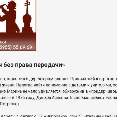
без права передачи»
р, становится директором школы. Привыкший к строгости 
жизни. Нелегко найти понимание с детьми и учителями, 
ко Марина немало удивляется, обнаружив в «придирчивом»
шего в 1976 году, Динара Асанова. В фильме играют Еле
Петренко.
 адресу: г. Ангарск, 17 микрорайон, дом 4, читальный зал 