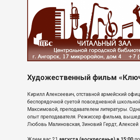
Художественный фильм «Ключ 
Кирилл Алексеевич, отставной армейский офице
беспорядочной суетой повседневной школьной 
Максимовой, преподавателем литературы. Одна
опыт преподавателя. Режиссер фильма, вышед
Любовь Малиновская, Зиновий Гердт, Алексей 
Ждем вас 21
августа (воскресенье) в 15:00
по