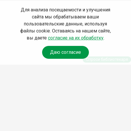
Для анализа посещаемости и улучшения
сайта мы обрабатываем ваши
пользовательские данные, используя
файлы cookie. Оставаясь на нашем сайте,
вы даете
согласие на их обработку
.
Даю согласие
Спроси библиотекаря
© Муниципальное бюджетное учреждение культуры
Ангарского городского округа «Централизованная
библиотечная система» (МБУК «ЦБС»), 2026
Адрес
: 665841, Иркутская обл., г. Ангарск, 17 микрорайон,
дом 4
Телефоны
:
+7 (3955) 55‑10‑22, 55‑09‑61, 55‑09‑69