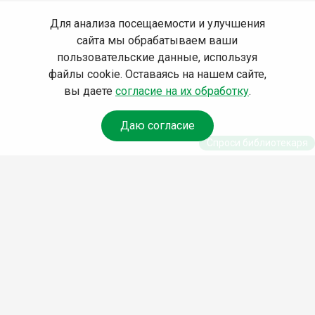
Для анализа посещаемости и улучшения
сайта мы обрабатываем ваши
пользовательские данные, используя
файлы cookie. Оставаясь на нашем сайте,
вы даете
согласие на их обработку
.
Даю согласие
Спроси библиотекаря
© Муниципальное бюджетное учреждение культуры
Ангарского городского округа «Централизованная
библиотечная система» (МБУК «ЦБС»), 2026
Адрес
: 665841, Иркутская обл., г. Ангарск, 17 микрорайон,
дом 4
Телефоны
:
+7 (3955) 55‑10‑22, 55‑09‑61, 55‑09‑69