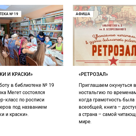
ТЕКА № 19
АФИША
КИ И КРАСКИ»
«РЕТРОЗАЛ»
боту в библиотеке № 19
Приглашаем окунуться 
лка Мегет состоялся
ностальгию по временам
р-класс по росписи
когда грамотность была
еров под названием
всеобщей, книга – досту
и и краски».
а страна – самой читающ
мире.