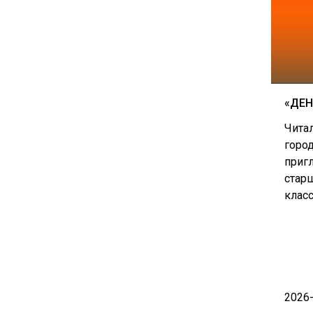
«ДЕН
Чита
горо
приг
старш
клас
2026