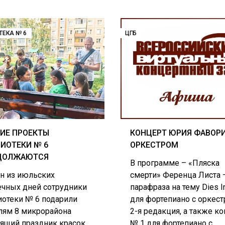
ТЕКА № 6
ЦГБ
ИЕ ПРОЕКТЫ
КОНЦЕРТ ЮРИЯ ФАВОРИ
ИОТЕКИ № 6
ОРКЕСТРОМ
ДОЛЖАЮТСЯ
В программе – «Пляска
ин из июльских
смерти» Ференца Листа 
ечных дней сотрудники
парафраза на тему Dies I
иотеки № 6 подарили
для фортепиано с оркест
лям 8 микрорайона
2-я редакция, а также к
оящий праздник красок,
№ 1 для фортепиано с