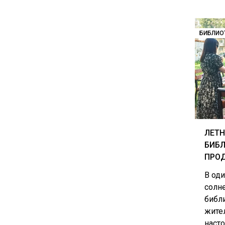
БИБЛИО
ЛЕТН
БИБЛ
ПРО
В од
солн
библ
жите
наст