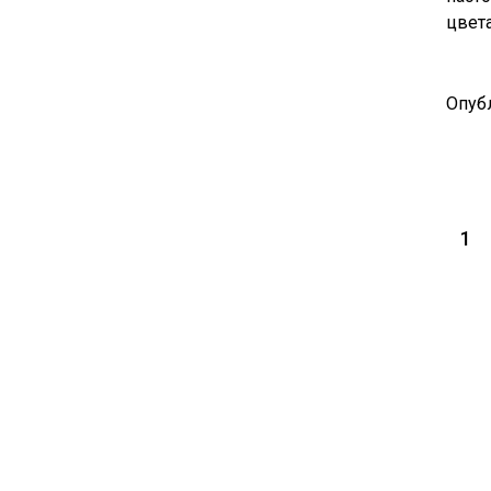
цвета
Опуб
1