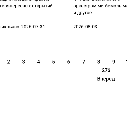
 и интересных открытий.
оркестром ми-бемоль м
и другое.
ликовано: 2026-07-31
2026-08-03
2
3
4
5
6
7
8
9
276
Вперед