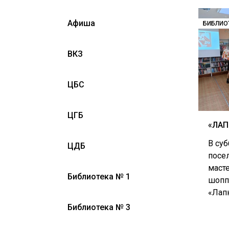
Афиша
БИБЛИО
ВКЗ
ЦБС
ЦГБ
«ЛАП
В суб
ЦДБ
посе
масте
Библиотека № 1
шопп
«Лапк
Библиотека № 3