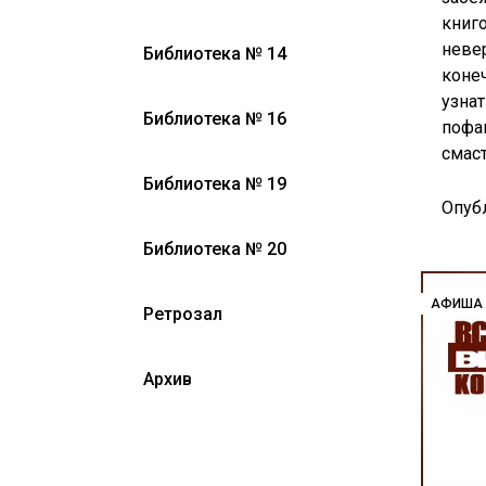
книго
невер
Библиотека № 14
конеч
узнат
Библиотека № 16
пофа
смаст
Библиотека № 19
Опуб
Библиотека № 20
АФИША
Ретрозал
Архив