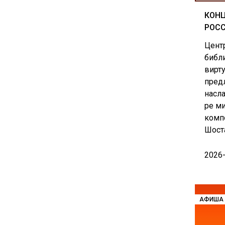
КОНЦ
РОСС
Цент
библи
вирт
пред
насл
ре м
комп
Шост
2026
АФИША