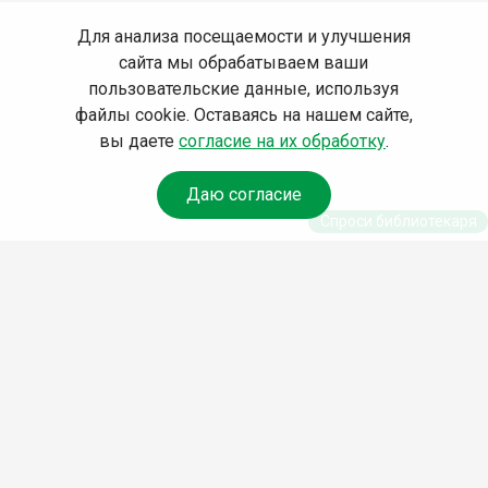
Для анализа посещаемости и улучшения
сайта мы обрабатываем ваши
пользовательские данные, используя
файлы cookie. Оставаясь на нашем сайте,
вы даете
согласие на их обработку
.
Даю согласие
Спроси библиотекаря
© Муниципальное бюджетное учреждение культуры
Ангарского городского округа «Централизованная
библиотечная система» (МБУК «ЦБС»), 2026
Адрес
: 665841, Иркутская обл., г. Ангарск, 17 микрорайон,
дом 4
Телефоны
:
+7 (3955) 55‑10‑22, 55‑09‑61, 55‑09‑69