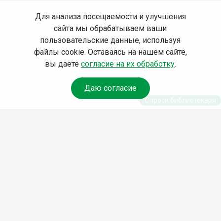
Для анализа посещаемости и улучшения
сайта мы обрабатываем ваши
пользовательские данные, используя
файлы cookie. Оставаясь на нашем сайте,
вы даете
согласие на их обработку
.
Даю согласие
Спроси библиотекаря
© Муниципальное бюджетное учреждение культуры
Ангарского городского округа «Централизованная
библиотечная система» (МБУК «ЦБС»), 2026
Адрес
: 665841, Иркутская обл., г. Ангарск, 17 микрорайон,
дом 4
Телефоны
:
+7 (3955) 55‑10‑22, 55‑09‑61, 55‑09‑69