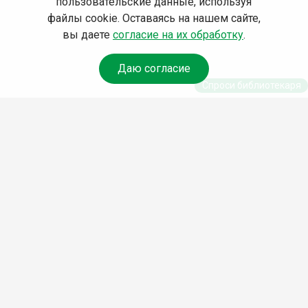
пользовательские данные, используя
файлы cookie. Оставаясь на нашем сайте,
вы даете
согласие на их обработку
.
Даю согласие
Спроси библиотекаря
© Муниципальное бюджетное учреждение культуры
Ангарского городского округа «Централизованная
библиотечная система» (МБУК «ЦБС»), 2026
Адрес
: 665841, Иркутская обл., г. Ангарск, 17 микрорайон,
дом 4
Телефоны
:
+7 (3955) 55‑10‑22, 55‑09‑61, 55‑09‑69
Факс
:
+7 (3955) 55‑47‑19
Электронная почта
:
cbs-angarsk@yandex.ru