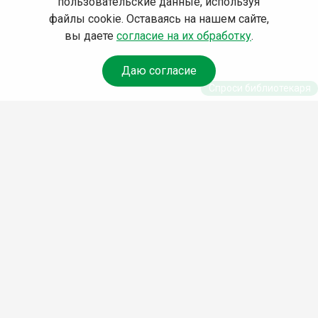
пользовательские данные, используя
файлы cookie. Оставаясь на нашем сайте,
вы даете
согласие на их обработку
.
Даю согласие
Спроси библиотекаря
© Муниципальное бюджетное учреждение культуры
Ангарского городского округа «Централизованная
библиотечная система» (МБУК «ЦБС»), 2026
Адрес
: 665841, Иркутская обл., г. Ангарск, 17 микрорайон,
дом 4
Телефоны
:
+7 (3955) 55‑10‑22, 55‑09‑61, 55‑09‑69
Факс
:
+7 (3955) 55‑47‑19
Электронная почта
:
cbs-angarsk@yandex.ru