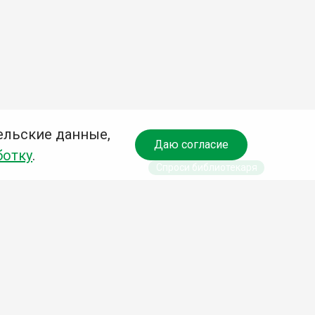
ельские данные,
Даю согласие
ботку
.
Спроси библиотекаря
чредитель:
омитет по культуре и молодежной политике АГО
езависимая оценка качества библиотечных услуг