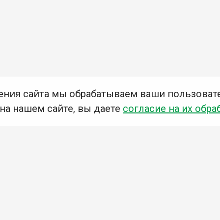
ения сайта мы обрабатываем ваши пользоват
 на нашем сайте, вы даете
согласие на их обра
Мы в социальных сетях –
#Библиотеки_Ангарска
У
К
Н
Приглашаем Вас в наши библиотеки!