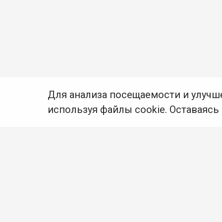
Для анализа посещаемости и улучш
используя файлы cookie. Оставаясь
© Муниципальное бюджетное учреждение культуры
Ангарского городского округа «Централизованная
библиотечная система» (МБУК «ЦБС»), 2026
Адрес
: 665841, Иркутская обл., г. Ангарск,
17 микрорайон, дом 4