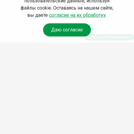
пользовательские данные, используя
файлы cookie. Оставаясь на нашем сайте,
вы даете
согласие на их обработку
.
Даю согласие
Спроси библиотекаря
© Муниципальное бюджетное учреждение культуры
Ангарского городского округа «Централизованная
библиотечная система» (МБУК «ЦБС»), 2026
Адрес
: 665841, Иркутская обл., г. Ангарск, 17 микрорайон,
дом 4
Телефоны
:
+7 (3955) 55‑10‑22, 55‑09‑61, 55‑09‑69
Факс
:
+7 (3955) 55‑47‑19
Электронная почта
:
cbs-angarsk@yandex.ru