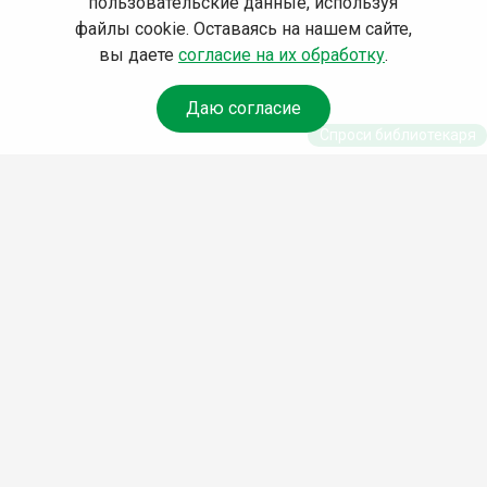
пользовательские данные, используя
файлы cookie. Оставаясь на нашем сайте,
вы даете
согласие на их обработку
.
Даю согласие
Спроси библиотекаря
© Муниципальное бюджетное учреждение культуры
Ангарского городского округа «Централизованная
библиотечная система» (МБУК «ЦБС»), 2026
Адрес
: 665841, Иркутская обл., г. Ангарск, 17 микрорайон,
дом 4
Телефоны
:
+7 (3955) 55‑10‑22, 55‑09‑61, 55‑09‑69
Факс
:
+7 (3955) 55‑47‑19
Электронная почта
:
cbs-angarsk@yandex.ru