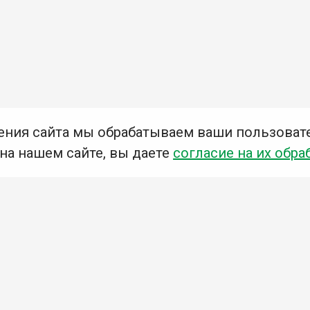
ения сайта мы обрабатываем ваши пользоват
 на нашем сайте, вы даете
согласие на их обра
Мы в социальных сетях –
#Библиотеки_Ангарска
У
К
Н
Приглашаем Вас в наши библиотеки!