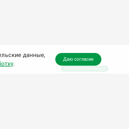
ельские данные,
Даю согласие
ботку
.
Спроси библиотекаря
чредитель:
омитет по культуре и молодежной политике АГО
езависимая оценка качества библиотечных услуг