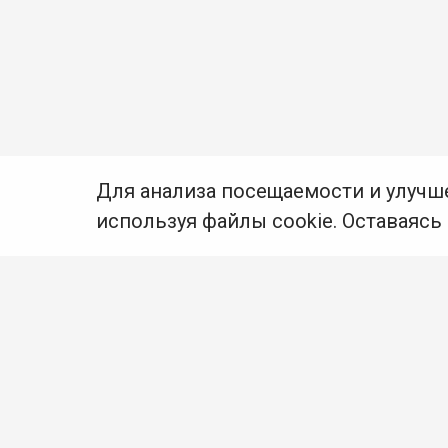
Для анализа посещаемости и улучш
используя файлы cookie. Оставаясь
© Муниципальное бюджетное учреждение культуры
Ангарского городского округа «Централизованная
библиотечная система» (МБУК «ЦБС»), 2026
Адрес
: 665841, Иркутская обл., г. Ангарск,
17 микрорайон, дом 4