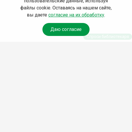
пользовательские данные, используя
файлы cookie. Оставаясь на нашем сайте,
вы даете
согласие на их обработку
.
Даю согласие
Спроси библиотекаря
© Муниципальное бюджетное учреждение культуры
Ангарского городского округа «Централизованная
библиотечная система» (МБУК «ЦБС»), 2026
Адрес
: 665841, Иркутская обл., г. Ангарск, 17 микрорайон,
дом 4
Телефоны
:
+7 (3955) 55‑10‑22, 55‑09‑61, 55‑09‑69
Факс
:
+7 (3955) 55‑47‑19
Электронная почта
:
cbs-angarsk@yandex.ru