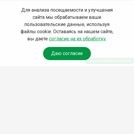
Для анализа посещаемости и улучшения
сайта мы обрабатываем ваши
пользовательские данные, используя
файлы cookie. Оставаясь на нашем сайте,
вы даете
согласие на их обработку
.
Даю согласие
Спроси библиотекаря
© Муниципальное бюджетное учреждение культуры
Ангарского городского округа «Централизованная
библиотечная система» (МБУК «ЦБС»), 2026
Адрес
: 665841, Иркутская обл., г. Ангарск, 17 микрорайон,
дом 4
Телефоны
:
+7 (3955) 55‑10‑22, 55‑09‑61, 55‑09‑69