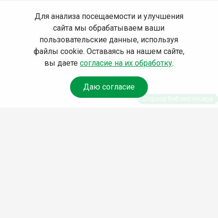
Для анализа посещаемости и улучшения
сайта мы обрабатываем ваши
пользовательские данные, используя
файлы cookie. Оставаясь на нашем сайте,
вы даете
согласие на их обработку
.
Даю согласие
Спроси библиотекаря
© Муниципальное бюджетное учреждение культуры
Ангарского городского округа «Централизованная
библиотечная система» (МБУК «ЦБС»), 2026
Адрес
: 665841, Иркутская обл., г. Ангарск, 17 микрорайон,
дом 4
Телефоны
:
+7 (3955) 55‑10‑22, 55‑09‑61, 55‑09‑69