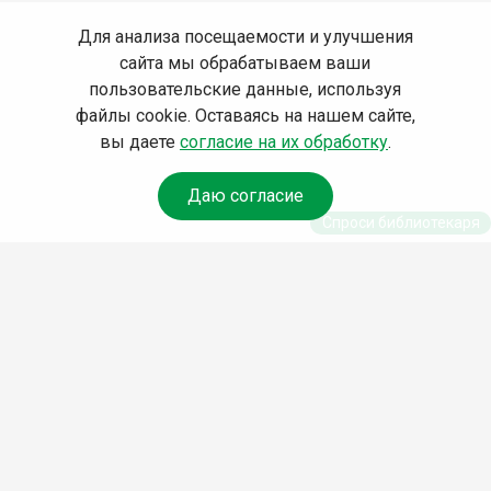
Для анализа посещаемости и улучшения
сайта мы обрабатываем ваши
пользовательские данные, используя
файлы cookie. Оставаясь на нашем сайте,
вы даете
согласие на их обработку
.
Даю согласие
Спроси библиотекаря
© Муниципальное бюджетное учреждение культуры
Ангарского городского округа «Централизованная
библиотечная система» (МБУК «ЦБС»), 2026
Адрес
: 665841, Иркутская обл., г. Ангарск, 17 микрорайон,
дом 4
Телефоны
:
+7 (3955) 55‑10‑22, 55‑09‑61, 55‑09‑69