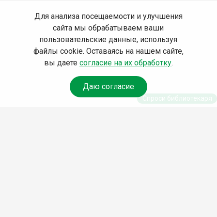
Для анализа посещаемости и улучшения
сайта мы обрабатываем ваши
пользовательские данные, используя
файлы cookie. Оставаясь на нашем сайте,
вы даете
согласие на их обработку
.
Даю согласие
Спроси библиотекаря
© Муниципальное бюджетное учреждение культуры
Ангарского городского округа «Централизованная
библиотечная система» (МБУК «ЦБС»), 2026
Адрес
: 665841, Иркутская обл., г. Ангарск, 17 микрорайон,
дом 4
Телефоны
:
+7 (3955) 55‑10‑22, 55‑09‑61, 55‑09‑69