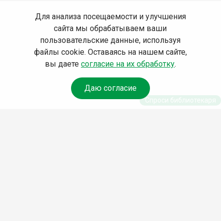
Для анализа посещаемости и улучшения
сайта мы обрабатываем ваши
пользовательские данные, используя
файлы cookie. Оставаясь на нашем сайте,
вы даете
согласие на их обработку
.
Даю согласие
Спроси библиотекаря
© Муниципальное бюджетное учреждение культуры
Ангарского городского округа «Централизованная
библиотечная система» (МБУК «ЦБС»), 2026
Адрес
: 665841, Иркутская обл., г. Ангарск, 17 микрорайон,
дом 4
Телефоны
:
+7 (3955) 55‑10‑22, 55‑09‑61, 55‑09‑69