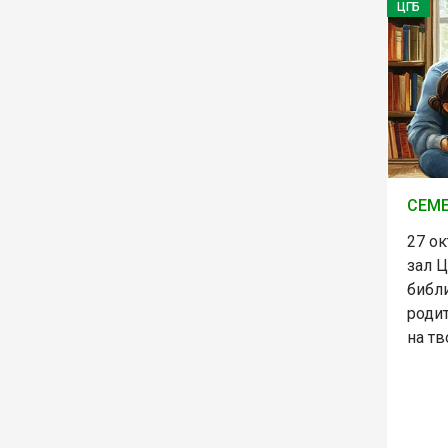
ЦГБ
СЕМ
27 ок
зал 
библ
родит
на тв