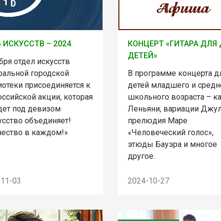
 ИСКУССТВ – 2024
КОНЦЕРТ «ГИТАРА ДЛЯ
ДЕТЕЙ»
бря отдел искусств
ральной городской
В программе концерта д
иотеки присоединяется к
детей младшего и средн
ссийской акции, которая
школьного возраста – к
дет под девизом
Леньяни, вариации Джул
усство объединяет!
прелюдия Маре
чество в каждом!»
«Человеческий голос»,
этюды Бауэра и многое
другое.
-11-03
2024-10-27