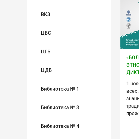
ВКЗ
ЦБС
ЦГБ
«БО
ЭТН
ЦДБ
ДИКТ
1 ноя
Библиотека № 1
всех
знани
трад
Библиотека № 3
прож
Библиотека № 4