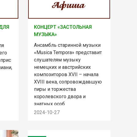
 ДЛЯ
КОНЦЕРТ «ЗАСТОЛЬНАЯ
МУЗЫКА»
Ансамбль старинной музыки
ля
«Musica Tempora» представит
его
слушателям музыку
априс
немецких и австрийских
иани,
композиторов XVII – начала
XVIII века, сопровождавшую
пиры и торжества
королевского двора и
знатных особ
2024-10-27