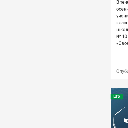
В теч
осенн
учени
класс
школ
№ 10
«Своя
Опуб
ЦГБ