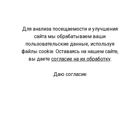
Для анализа посещаемости и улучшения
сайта мы обрабатываем ваши
пользовательские данные, используя
файлы cookie. Оставаясь на нашем сайте,
вы даете
согласие на их обработку
.
Даю согласие
Спроси библиотекаря
© Муниципальное бюджетное учреждение культуры
Ангарского городского округа «Централизованная
библиотечная система» (МБУК «ЦБС»), 2026
Адрес
: 665841, Иркутская обл., г. Ангарск, 17 микрорайон,