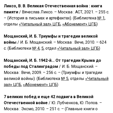
Ликсо, В. В. Великая Отечественная война : книга
памяти
/ Вячеслав Ликсо. – Москва : АСТ, 2021. – 255 с.
– (История в письмах и артефактах). (Библиотека
№ 1
,
отделы
«Читальный зал» ЦГБ
,
«Абонемент» ЦГБ
)
Мощанский, И. Б. Триумфы и трагедии великой
войны
/ И. Б. Мощанский. – Москва : Вече, 2010. – 624
с. (Библиотеки
№ 4
,
5
, отдел
«Читальный зал» ЦГБ
)
Мощанский, И. Б. 1942-й... От трагедии Крыма до
победы под Сталинградом
/ И. Б. Мощанский. –
Москва : Вече, 2009. – 256 с. – (Триумфы и трагедии
великой войны). (Библиотека
№ 5
, отделы
«Читальный
зал» ЦГБ
,
«Абонемент» ЦГБ
)
7 великих побед и еще 42 подвига в Великой
Отечественной войне
/ Ю. Лубченков, Ю. Попов. –
Москва : Эксмо, 2010. – 251 с. – (Главные книги о