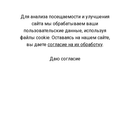
Для анализа посещаемости и улучшения
сайта мы обрабатываем ваши
пользовательские данные, используя
файлы cookie. Оставаясь на нашем сайте,
вы даете
согласие на их обработку
.
Даю согласие
Спроси библиотекаря
© Муниципальное бюджетное учреждение культуры
Ангарского городского округа «Централизованная
библиотечная система» (МБУК «ЦБС»), 2026
Адрес
: 665841, Иркутская обл., г. Ангарск, 17 микрорайон,
дом 4