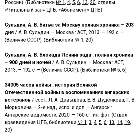
России). (Библиотеки
№ 1
,
4
,
5
,
6
,
13
,
20
, отделы
«Читальный зал» ЦГБ
,
«Абонемент» ЦГБ
)
Сульдин, А. В. Битва за Москву полная хроника – 203
дня
/ А. В. Сульдин. – Москва : АСТ, 2013. – 192 с. –
(Величие СССР). (Библиотеки
№ 1
,
20
)
Сульдин, А. В. Блокада Ленинграда : полная хроника
– 900 дней и ночей
/ А. В. Сульдин. – Москва : АСТ,
2013. – 192 с. – (Величие СССР). (Библиотеки
№ 5
,
6
)
34005 часов войны : история Великой
Отечественной войны в воспоминаниях ангарских
ветеранов
/ сост.: Л. А. Давыдова, Е. В. Дуденкова, Г. В.
Морковина. – 2-е изд., испр. и доп. – Ангарск :
Ангарские ведомости, 2020. – 160 с. : ил, фот. (Отдел
краеведения ЦГБ, библиотеки
№ 1
,
3
,
4
,
5
,
6
,
13
,
14
,
19
,
20
)