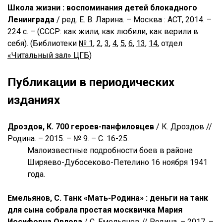
Школа жизни : воспоминания детей блокадного
Ленинграда
/ ред. Е. В. Ларина. – Москва : АСТ, 2014. –
224 с. – (СССР: как жили, как любили, как верили в
себя).
(Библиотеки
№ 1
,
2
,
3
,
4
,
5
,
6
,
13
,
14
, отдел
«Читальный зал» ЦГБ
)
Публикации в периодических
изданиях
Дроздов, К. 700 героев-панфиловцев
/ К. Дроздов //
Родина. – 2015. – № 9. – С. 16-25.
Малоизвестные подробности боев в районе
Ширяево-Дубосеково-Петелино 16 ноября 1941
года.
Емельянов, С. Танк «Мать-Родина» : деньги на танк
для сына собрала простая москвичка Мария
Иосифовна Орлова
/ С. Емельянов // Родина. – 2017. –