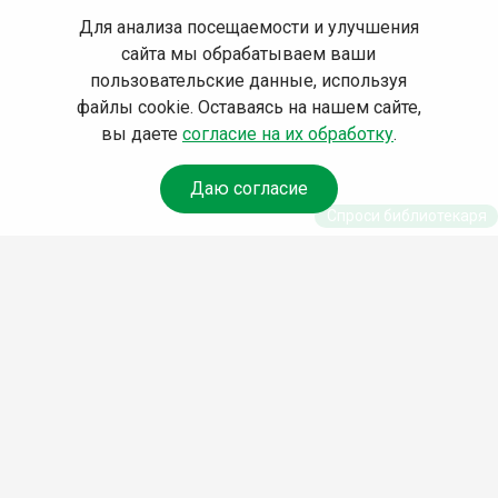
Для анализа посещаемости и улучшения
сайта мы обрабатываем ваши
пользовательские данные, используя
файлы cookie. Оставаясь на нашем сайте,
вы даете
согласие на их обработку
.
Даю согласие
Спроси библиотекаря
© Муниципальное бюджетное учреждение культуры
Ангарского городского округа «Централизованная
библиотечная система» (МБУК «ЦБС»), 2026
Адрес
: 665841, Иркутская обл., г. Ангарск, 17 микрорайон,
дом 4
Телефоны
:
+7 (3955) 55‑10‑22, 55‑09‑61, 55‑09‑69