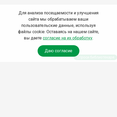
Для анализа посещаемости и улучшения
сайта мы обрабатываем ваши
пользовательские данные, используя
файлы cookie. Оставаясь на нашем сайте,
вы даете
согласие на их обработку
.
Даю согласие
Спроси библиотекаря
© Муниципальное бюджетное учреждение культуры
Ангарского городского округа «Централизованная
библиотечная система» (МБУК «ЦБС»), 2026
Адрес
: 665841, Иркутская обл., г. Ангарск, 17 микрорайон,
дом 4