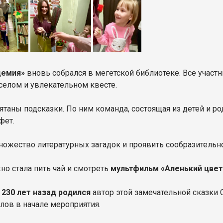
демия»
вновь собрался в мегетской библиотеке. Все участн
селом и увлекательном квесте.
таны подсказки. По ним команда, состоящая из детей и род
фет.
ножество литературных загадок и проявить сообразительно
о стала пить чай и смотреть
мультфильм «Аленький цве
–
230 лет назад родился
автор этой замечательной сказки 
лов в начале мероприятия.