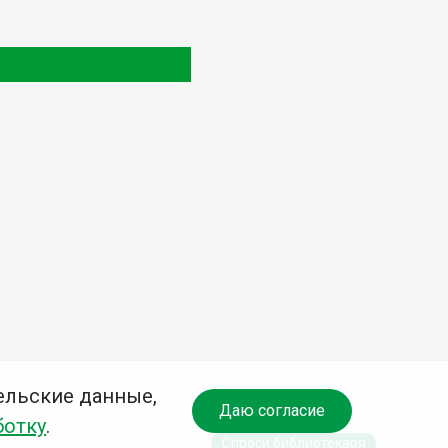
ельские данные,
Даю согласие
ботку
.
Спроси библиотекаря