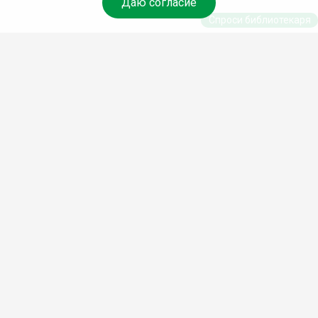
Даю согласие
Спроси библиотекаря
© Муниципальное бюджетное учреждение культуры
Ангарского городского округа «Централизованная
библиотечная система» (МБУК «ЦБС»), 2026
Адрес
: 665841, Иркутская обл., г. Ангарск, 17 микрорайон,
дом 4
Телефоны
:
+7 (3955) 55‑10‑22, 55‑09‑61, 55‑09‑69
Факс
:
+7 (3955) 55‑47‑19
Электронная почта
:
cbs-angarsk@yandex.ru
Мы в социальных сетях –
#Библиотеки_Ангарска