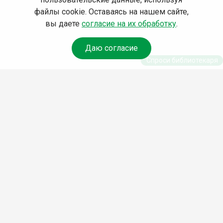
файлы cookie. Оставаясь на нашем сайте,
вы даете
согласие на их обработку
.
Даю согласие
Спроси библиотекаря
© Муниципальное бюджетное учреждение культуры
Ангарского городского округа «Централизованная
библиотечная система» (МБУК «ЦБС»), 2026
Адрес
: 665841, Иркутская обл., г. Ангарск, 17 микрорайон,
дом 4
Телефоны
:
+7 (3955) 55‑10‑22, 55‑09‑61, 55‑09‑69
Факс
:
+7 (3955) 55‑47‑19
Электронная почта
:
cbs-angarsk@yandex.ru