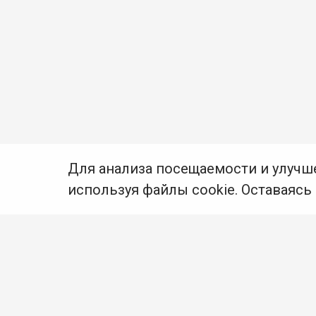
Для анализа посещаемости и улучш
используя файлы cookie. Оставаясь
© Муниципальное бюджетное учреждение культуры
Ангарского городского округа «Централизованная
библиотечная система» (МБУК «ЦБС»), 2026