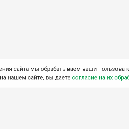
ения сайта мы обрабатываем ваши пользоват
 на нашем сайте, вы даете
согласие на их обра
Мы в социальных сетях –
#Библиотеки_Ангарска
У
К