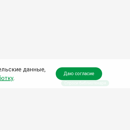
ельские данные,
Даю согласие
ботку
.
Спроси библиотекаря
чредитель:
омитет по культуре и молодежной политике АГО