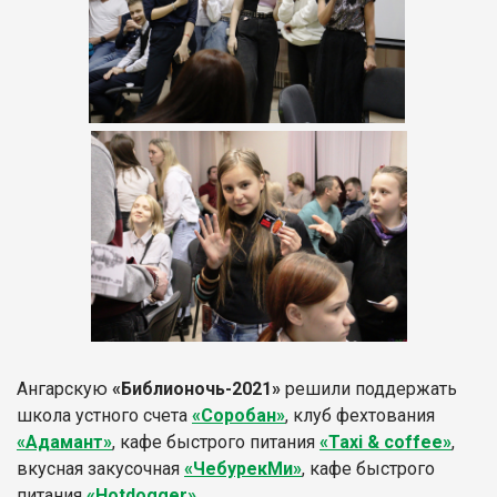
Ангарскую
«Библионочь-2021»
решили поддержать
школа устного счета
«Соробан»
, клуб фехтования
«Адамант»
, кафе быстрого питания
«Taxi & coffee»
,
вкусная закусочная
«ЧебурекМи»
, кафе быстрого
питания
«Hotdogger»
.