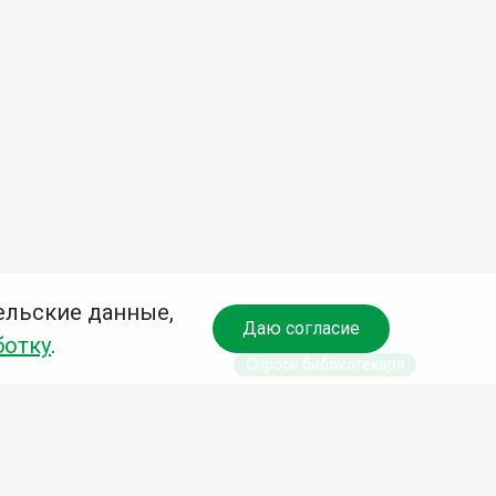
ельские данные,
Даю согласие
ботку
.
Спроси библиотекаря
чредитель: